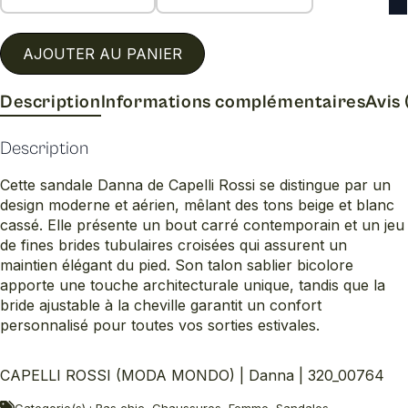
AJOUTER AU PANIER
Description
Informations complémentaires
Avis 
Description
Cette sandale Danna de Capelli Rossi se distingue par un
design moderne et aérien, mêlant des tons beige et blanc
cassé. Elle présente un bout carré contemporain et un jeu
de fines brides tubulaires croisées qui assurent un
maintien élégant du pied. Son talon sablier bicolore
apporte une touche architecturale unique, tandis que la
bride ajustable à la cheville garantit un confort
personnalisé pour toutes vos sorties estivales.
CAPELLI ROSSI (MODA MONDO) | Danna | 320_00764
Categorie(s) : Bas chic, Chaussures, Femme, Sandales