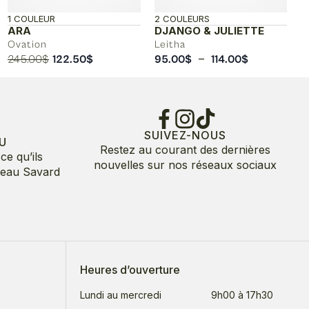
1 COULEUR
2 COULEURS
ARA
DJANGO & JULIETTE
Ovation
Leitha
Le
Le
Plage
–
245.00
$
122.50
$
95.00
$
114.00
$
prix
prix
de
initial
actuel
prix :
était :
est :
95.00$
245.00$.
122.50$.
à
114.00$
SUIVEZ-NOUS
U
Restez au courant des dernières
ce qu’ils
nouvelles sur nos réseaux sociaux
deau Savard
Heures d’ouverture
Lundi au mercredi
9h00 à 17h30