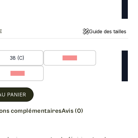
Guide des tailles
E
38 (C)
39 (C)
41 (C)
AU PANIER
ions complémentaires
Avis (0)