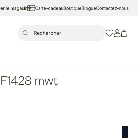
ser le magasin
Carte-cadeau
Boutique
Blogue
Contactez-nous
Search
for:
F1428 mwt