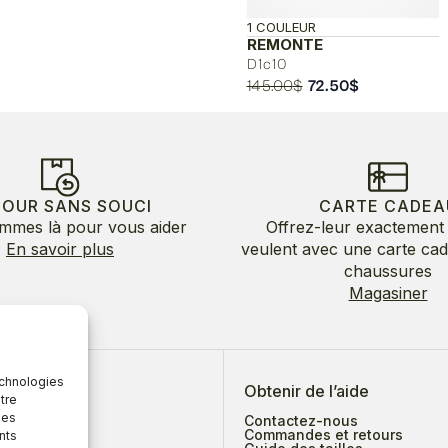
1 COULEUR
REMONTE
D1c10
Le
Le
145.00
$
72.50
$
prix
prix
initial
actuel
était :
est :
145.00$.
72.50$.
TOUR SANS SOUCI
CARTE CADEA
mmes là pour vous aider
Offrez-leur exactement 
En savoir plus
veulent avec une carte ca
chaussures
Magasiner
echnologies
 de nous
Obtenir de l’aide
tre
des
Contactez-nous
Commandes et retours
nts