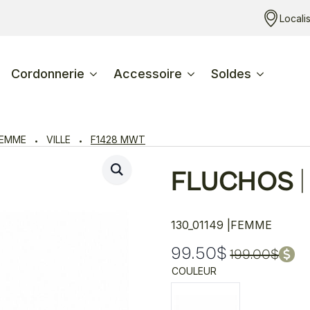
Locali
Cordonnerie
Accessoire
Soldes
FEMME
VILLE
F1428 MWT
FLUCHOS
|
130_01149 |
FEMME
99.50
$
199.00
$
Le
Le
COULEUR
prix
prix
initial
actuel