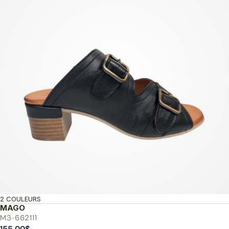
2 COULEURS
MAGO
M3-662111
155.00
$