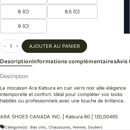
8 (C)
8.5 (C)
9 (C)
quantité
de
AJOUTER AU PANIER
Katsura
80
Description
Informations complémentaires
Avis 
Description
Le mocassin Ara Katsura en cuir verni noir allie élégance
intemporelle et confort. Idéal pour compléter vos looks
habillés ou professionnels avec une touche de brillance.
ARA SHOES CANADA INC. | Katsura 80 | 120_00465
Categorie(s) : Bas chic, Chaussures, Femme, Souliers