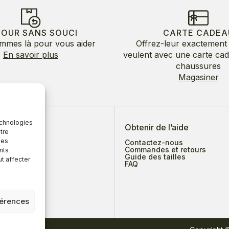
TOUR SANS SOUCI
CARTE CADEA
mmes là pour vous aider
Offrez-leur exactement 
En savoir plus
veulent avec une carte ca
chaussures
Magasiner
echnologies
 de nous
Obtenir de l’aide
tre
des
Contactez-nous
Commandes et retours
nts
Guide des tailles
ut affecter
ges
FAQ
férences