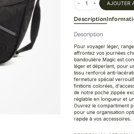
de
AJOUTER 
Magic
Description
Informat
Description
Pour voyager léger, rangez
affrontez vos journées cha
bandoulière Magic est co
léger et déperlant, pour u
tissu renforcé anti-lacéra
fermeture spécial verrouil
finitions colorées, d'access
de notre poche zippée exc
réglable en longueur et u
Ouvrez le compartiment pr
pour une organisation opt
rapide à vos accessoires.