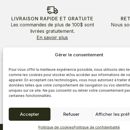
LIVRAISON RAPIDE ET GRATUITE
RE
Les commandes de plus de 100$ sont
Nous so
livrées gratuitement.
En savoir plus
Gérer le consentement
Pour vous offrir la meilleure expérience possible, nous utilisons des t
À propos
comme les cookies pour stocker et/ou accéder aux informations de vo
appareil. En acceptant ces technologies, vous nous autorisez à traiter 
À propos
Avantages
données telles que votre comportement de navigation ou vos identifia
Blogue
uniques sur ce site. Ne pas consentir ou retirer votre consentement pe
Témoigna
certaines fonctionnalités.
Accepter
Refuser
Afficher les pré
Politique de cookies
Politique de confidentialité