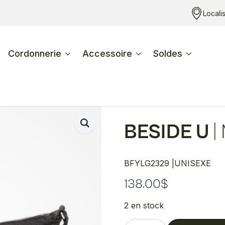
Locali
Cordonnerie
Accessoire
Soldes
BESIDE U
|
BFYLG2329 |
UNISEXE
138.00
$
2 en stock
quantité