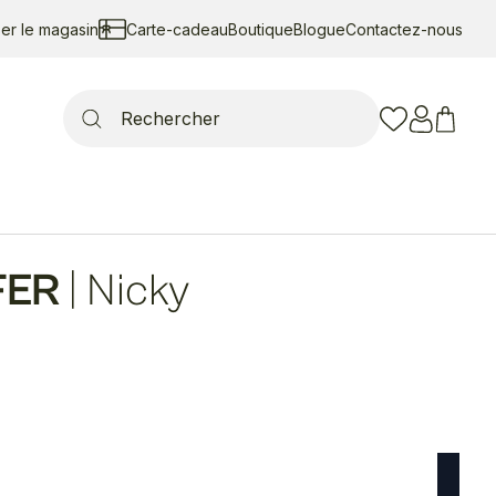
ser le magasin
Carte-cadeau
Boutique
Blogue
Contactez-nous
Search
for:
FER
|
Nicky