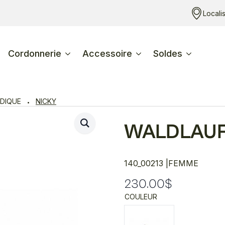
Locali
Cordonnerie
Accessoire
Soldes
DIQUE
NICKY
WALDLAU
140_00213 |
FEMME
230.00
$
COULEUR