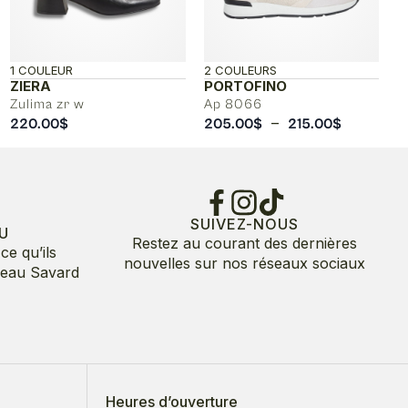
1 COULEUR
2 COULEURS
ZIERA
PORTOFINO
Zulima zr w
Ap 8066
Plage
–
220.00
$
205.00
$
215.00
$
de
prix :
205.00$
à
215.00$
SUIVEZ-NOUS
U
Restez au courant des dernières
ce qu’ils
nouvelles sur nos réseaux sociaux
deau Savard
Heures d’ouverture