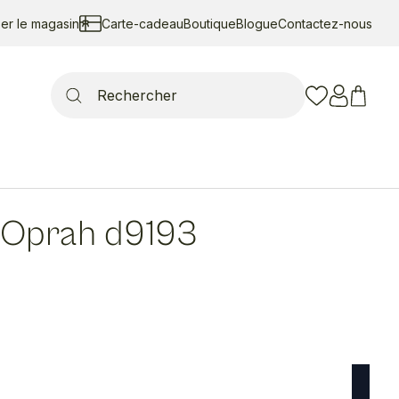
ser le magasin
Carte-cadeau
Boutique
Blogue
Contactez-nous
Search
for:
Oprah d9193