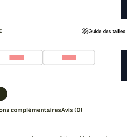
Guide des tailles
E
36 (C)
37 (C)
ions complémentaires
Avis (0)