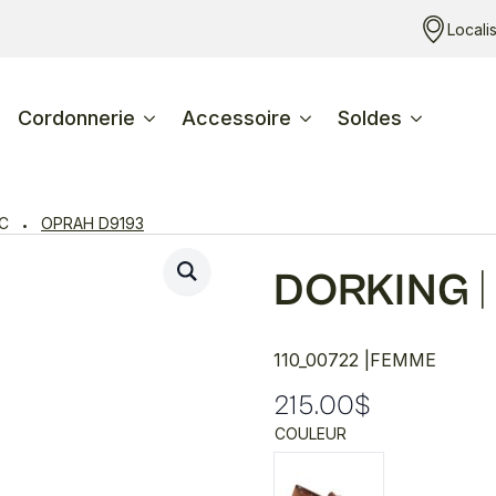
Locali
Cordonnerie
Accessoire
Soldes
C
OPRAH D9193
DORKING
|
110_00722 |
FEMME
215.00
$
COULEUR