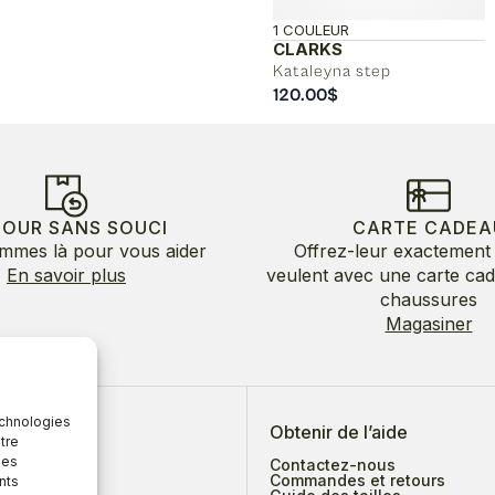
1 COULEUR
CLARKS
Kataleyna step
120.00
$
TOUR SANS SOUCI
CARTE CADEA
mmes là pour vous aider
Offrez-leur exactement 
En savoir plus
veulent avec une carte ca
chaussures
Magasiner
echnologies
 de nous
Obtenir de l’aide
tre
des
Contactez-nous
Commandes et retours
nts