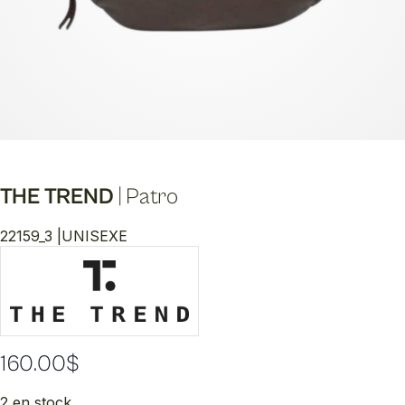
THE TREND
|
Patro
22159_3 |
UNISEXE
160.00
$
2 en stock