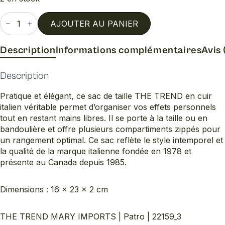
quantité
de
AJOUTER AU PANIER
Patro
Description
Informations complémentaires
Avis 
Description
Pratique et élégant, ce sac de taille THE TREND en cuir
italien véritable permet d’organiser vos effets personnels
tout en restant mains libres. Il se porte à la taille ou en
bandoulière et offre plusieurs compartiments zippés pour
un rangement optimal. Ce sac reflète le style intemporel et
la qualité de la marque italienne fondée en 1978 et
présente au Canada depuis 1985.
Dimensions : 16 × 23 × 2 cm
THE TREND MARY IMPORTS | Patro | 22159_3