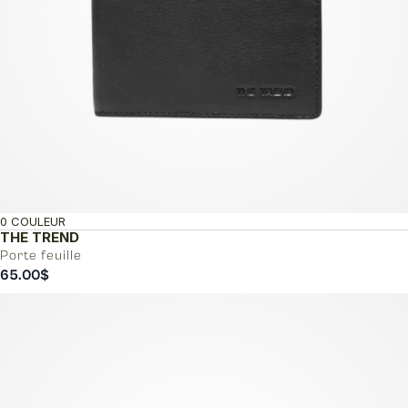
0 COULEUR
THE TREND
Porte feuille
65.00
$