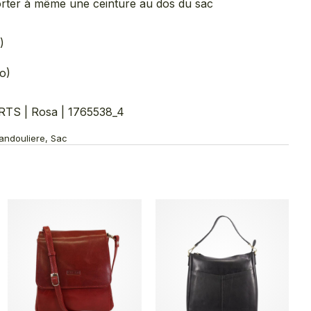
orter à même une ceinture au dos du sac
)
o)
S | Rosa | 1765538_4
Bandouliere, Sac