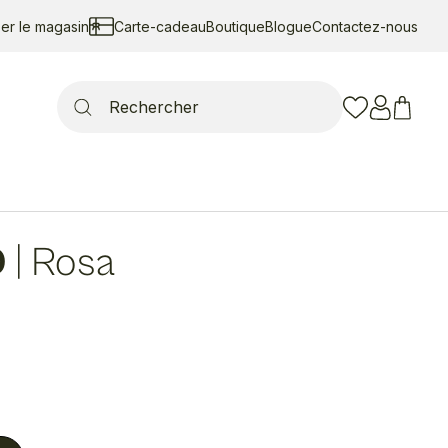
ser le magasin
Carte-cadeau
Boutique
Blogue
Contactez-nous
Search
for:
D
|
Rosa