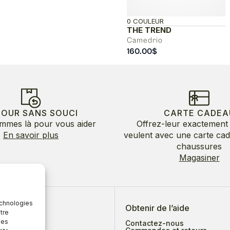
0 COULEUR
THE TREND
Camedrio
160.00
$
TOUR SANS SOUCI
CARTE CADEA
mmes là pour vous aider
Offrez-leur exactement 
En savoir plus
veulent avec une carte ca
chaussures
Magasiner
echnologies
 de nous
Obtenir de l’aide
tre
des
Contactez-nous