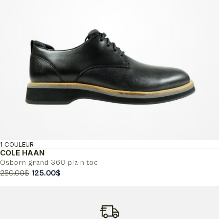
1 COULEUR
COLE HAAN
Osborn grand 360 plain toe
Le
Le
250.00
$
125.00
$
prix
prix
initial
actuel
était :
est :
250.00$.
125.00$.