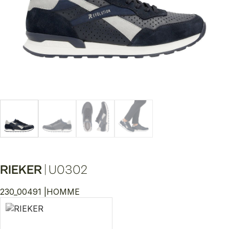
RIEKER
|
U0302
230_00491 |
HOMME