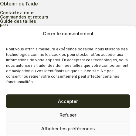
Obtenir de l’aide
Contactez-nous
Commandes et retours
Guide des tailles
FAQ
Gérer le consentement
Heures d’ouverture
Pour vous offrir la meilleure expérience possible, nous utilisons des
technologies comme les cookies pour stocker et/ou accéder aux
informations de votre appareil. En acceptant ces technologies, vous
Lundi au mercredi
9h00 à 17h30
nous autorisez à traiter des données telles que votre comportement
Jeudi
9h00 à 20h00
de navigation ou vos identifiants uniques sur ce site. Ne pas
consentir ou retirer votre consentement peut affecter certaines
Vendredi
9h00 à 18h00
fonctionnalités.
Samedi
9h00 à 17h00
Dimanche
11h00 à 16h30
Accepter
Refuser
Politique de confidentialité
Politique de cookies
Afficher les préférences
Termes et conditions