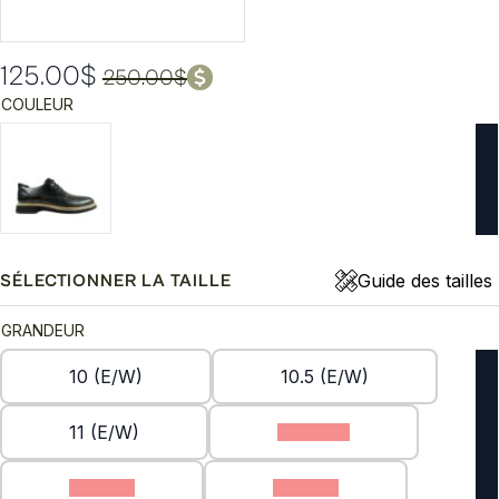
125.00
$
250.00
$
Le
Le
COULEUR
prix
prix
initial
actuel
était :
est :
250.00$.
125.00$.
Guide des tailles
SÉLECTIONNER LA TAILLE
GRANDEUR
10 (E/W)
10.5 (E/W)
11 (E/W)
12 (E/W)
7 (E/W)
9 (E/W)