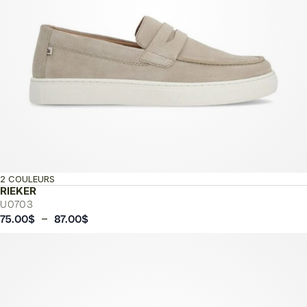
2 COULEURS
RIEKER
U0703
Plage
–
75.00
$
87.00
$
de
prix :
75.00$
à
87.00$