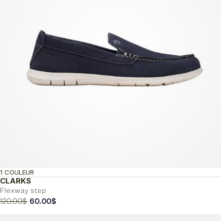
1 COULEUR
CLARKS
Flexway step
Le
Le
120.00
$
60.00
$
prix
prix