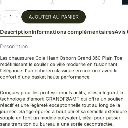
quantité
de
AJOUTER AU PANIER
Osborn
grand
360
Description
Informations complémentaires
Avis 
plain
toe
Description
Les chaussures Cole Haan Osborn Grand 360 Plain Toe
redéfinissent le soulier de ville moderne en fusionnant
l'élégance d'un richelieu classique en cuir noir avec le
confort d'une basket haute performance.
Conçues pour les professionnels actifs, elles intègrent la
technologie d'amorti GRANDFØAM™ qui offre un soutien
réactif et une légèreté exceptionnelle tout au long de la
journée. Sa tige épurée à bout uni et sa semelle extérieure
souple en font un modèle polyvalent, idéal pour passer
sans transition du bureau à une sortie décontractée.