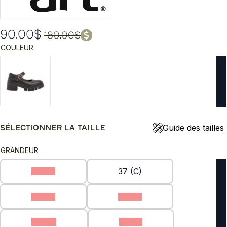
90.00
$
180.00
$
Le
Le
COULEUR
prix
prix
initial
actuel
était :
est :
180.00$.
90.00$.
Guide des tailles
SÉLECTIONNER LA TAILLE
GRANDEUR
36 (C)
37 (C)
38 (C)
39 (C)
40 (C)
41 (C)