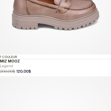
1 COULEUR
MIZ MOOZ
Legend
Le
Le
200.00
$
120.00
$
prix
prix
initial
actuel
était :
est :
200.00$.
120.00$.