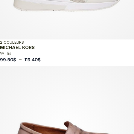
2 COULEURS
MICHAEL KORS
Willis
Plage
–
99.50
$
119.40
$
de
prix :
99.50$
à
119.40$