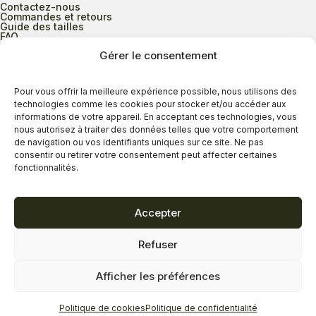
Contactez-nous
Commandes et retours
Guide des tailles
FAQ
Gérer le consentement
Heures d’ouverture
Pour vous offrir la meilleure expérience possible, nous utilisons des
technologies comme les cookies pour stocker et/ou accéder aux
informations de votre appareil. En acceptant ces technologies, vous
Lundi au mercredi
9h00 à 17h30
nous autorisez à traiter des données telles que votre comportement
Jeudi
9h00 à 20h00
de navigation ou vos identifiants uniques sur ce site. Ne pas
consentir ou retirer votre consentement peut affecter certaines
Vendredi
9h00 à 18h00
fonctionnalités.
Samedi
9h00 à 17h00
Dimanche
11h00 à 16h30
Accepter
Refuser
Politique de confidentialité
Politique de cookies
Afficher les préférences
Termes et conditions
Copyright © 2026 - Savard Chaussures
Politique de cookies
Politique de confidentialité
Réalisation Zonart Communications