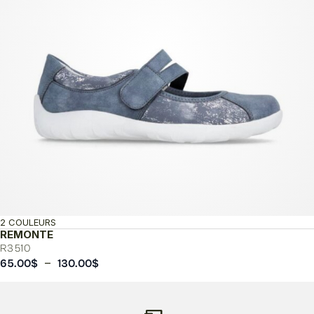
2 COULEURS
REMONTE
R3510
Plage
–
65.00
$
130.00
$
de
prix :
65.00$