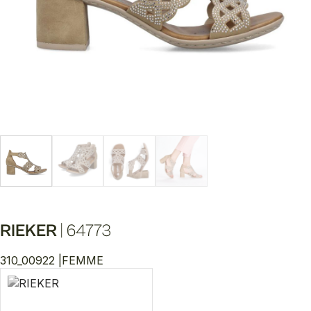
RIEKER
|
64773
310_00922 |
FEMME