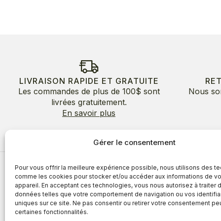
LIVRAISON RAPIDE ET GRATUITE
RE
Les commandes de plus de 100$ sont
Nous so
livrées gratuitement.
En savoir plus
Gérer le consentement
Pour vous offrir la meilleure expérience possible, nous utilisons des t
À propos
comme les cookies pour stocker et/ou accéder aux informations de vo
appareil. En acceptant ces technologies, vous nous autorisez à traiter 
À propos
Avantages
données telles que votre comportement de navigation ou vos identifia
Blogue
uniques sur ce site. Ne pas consentir ou retirer votre consentement pe
Témoigna
certaines fonctionnalités.