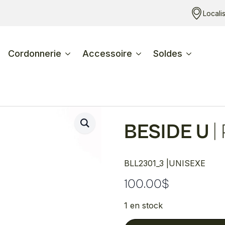
Locali
Cordonnerie
Accessoire
Soldes
BESIDE U
|
BLL2301_3 |
UNISEXE
100.00
$
1 en stock