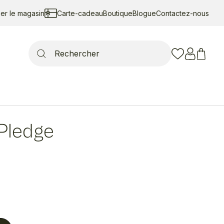
ser le magasin
Carte-cadeau
Boutique
Blogue
Contactez-nous
Search
for:
Pledge