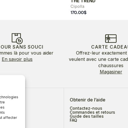
THE TREND
Cipolla
170.00
$
TOUR SANS SOUCI
CARTE CADEA
mmes là pour vous aider
Offrez-leur exactement 
En savoir plus
veulent avec une carte ca
chaussures
Magasiner
echnologies
 de nous
Obtenir de l’aide
tre
des
Contactez-nous
Commandes et retours
nts
Guide des tailles
ut affecter
ges
FAQ